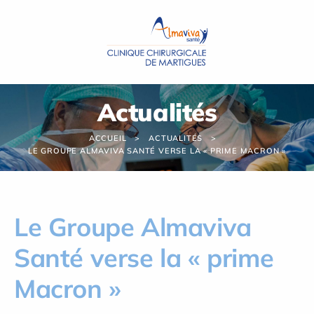
Panneau de gestion des cookies
Actualités
ACCUEIL
ACTUALITÉS
LE GROUPE ALMAVIVA SANTÉ VERSE LA « PRIME MACRON »
Le Groupe Almaviva
Santé verse la « prime
Macron »