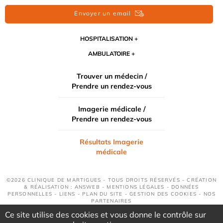
Envoyer un email
HOSPITALISATION
AMBULATOIRE
Trouver un médecin /
Prendre un rendez-vous
Imagerie médicale /
Prendre un rendez-vous
Résultats Imagerie
médicale
©2026 CLINIQUE DE MARTIGUES - TOUS DROITS RÉSERVÉS - CRÉATION
& RÉALISATION : ANSWEB -
MENTIONS LÉGALES
-
DONNÉES
PERSONNELLES
-
LIENS
-
PLAN DU SITE
-
GESTION DES COOKIES
-
NOS
PARTENAIRES
Ce site utilise des cookies et vous donne le contrôle sur