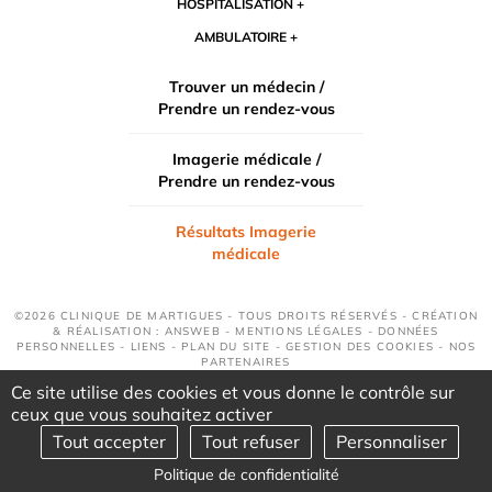
HOSPITALISATION
AMBULATOIRE
Trouver un médecin /
Prendre un rendez-vous
Imagerie médicale /
Prendre un rendez-vous
Résultats Imagerie
médicale
©2026 CLINIQUE DE MARTIGUES - TOUS DROITS RÉSERVÉS - CRÉATION
& RÉALISATION : ANSWEB -
MENTIONS LÉGALES
-
DONNÉES
PERSONNELLES
-
LIENS
-
PLAN DU SITE
-
GESTION DES COOKIES
-
NOS
PARTENAIRES
Ce site utilise des cookies et vous donne le contrôle sur
ceux que vous souhaitez activer
Tout accepter
Tout refuser
Personnaliser
Politique de confidentialité