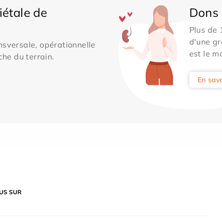
iétale de
Dons 
Plus de
d'une gr
sversale, opérationnelle
est le m
che du terrain.
En savo
US SUR