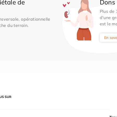
iétale de
Dons 
Plus de
d'une gr
sversale, opérationnelle
est le m
che du terrain.
En savo
US SUR