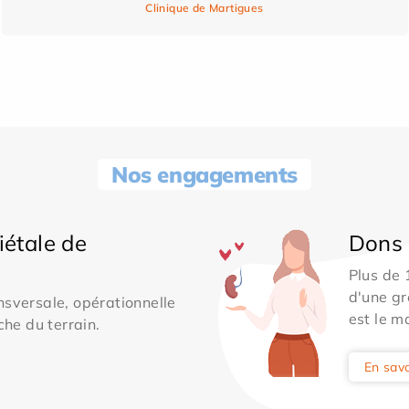
Clinique de Martigues
Nos engagements
iétale de
Dons 
Plus de
d'une gr
sversale, opérationnelle
est le m
che du terrain.
En savo