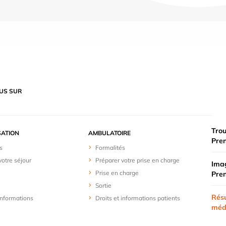
US SUR
Trou
SATION
AMBULATOIRE
Pre
s
Formalités
votre séjour
Préparer votre prise en charge
Imag
Prise en charge
Pre
Sortie
Résu
 informations
Droits et informations patients
méd