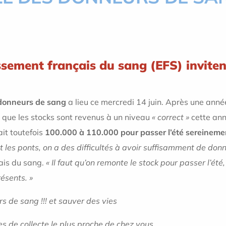
issement français du sang (EFS) inviten
donneurs de sang
a lieu ce mercredi 14 juin. Après une an
 que les stocks sont revenus à un niveau
« correct »
cette ann
ait toutefois
100.000 à 110.000 pour passer l’été sereineme
et les ponts, on a des difficultés à avoir suffisamment de don
çais du sang.
« Il faut qu’on remonte le stock pour passer l’été,
résents. »
s de sang !!! et sauver des vies
es de collecte le plus proche de chez vous