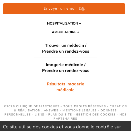
Envoyer un email
HOSPITALISATION
AMBULATOIRE
Trouver un médecin /
Prendre un rendez-vous
Imagerie médicale /
Prendre un rendez-vous
Résultats Imagerie
médicale
©2026 CLINIQUE DE MARTIGUES - TOUS DROITS RÉSERVÉS - CRÉATION
& RÉALISATION : ANSWEB -
MENTIONS LÉGALES
-
DONNÉES
PERSONNELLES
-
LIENS
-
PLAN DU SITE
-
GESTION DES COOKIES
-
NOS
PARTENAIRES
Ce site utilise des cookies et vous donne le contrôle sur