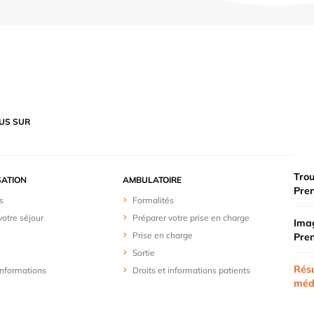
US SUR
Trou
SATION
AMBULATOIRE
Pre
s
Formalités
votre séjour
Préparer votre prise en charge
Imag
Prise en charge
Pre
Sortie
Résu
 informations
Droits et informations patients
méd