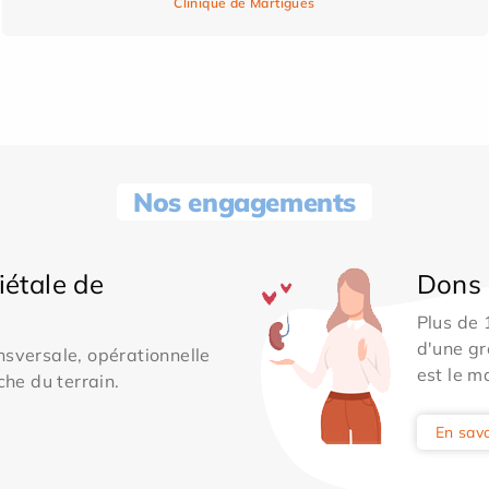
Clinique de Martigues
Nos engagements
iétale de
Dons 
Plus de
d'une gr
sversale, opérationnelle
est le m
che du terrain.
En savo