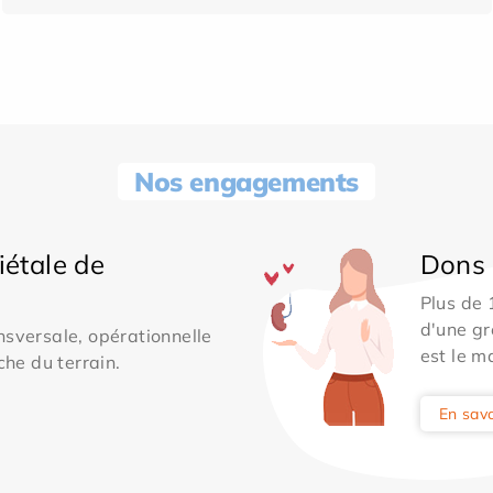
Nos engagements
iétale de
Dons 
Plus de
d'une gr
sversale, opérationnelle
est le m
che du terrain.
En savo