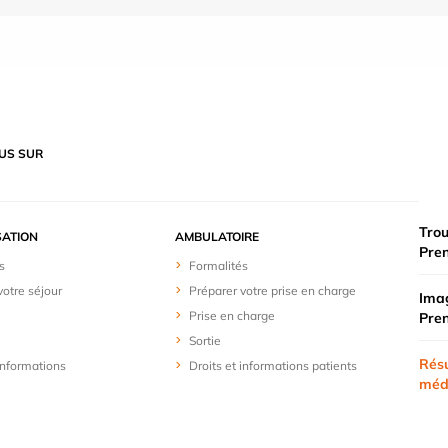
US SUR
Trou
SATION
AMBULATOIRE
Pre
s
Formalités
votre séjour
Préparer votre prise en charge
Imag
Prise en charge
Pre
Sortie
Résu
 informations
Droits et informations patients
méd