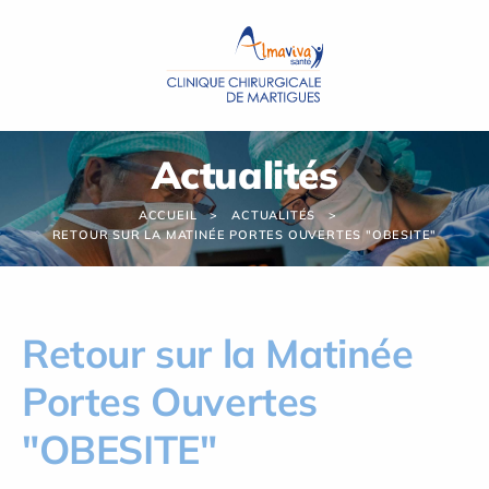
Panneau de gestion des cookies
Actualités
ACCUEIL
ACTUALITÉS
RETOUR SUR LA MATINÉE PORTES OUVERTES "OBESITE"
Retour sur la Matinée
Portes Ouvertes
"OBESITE"