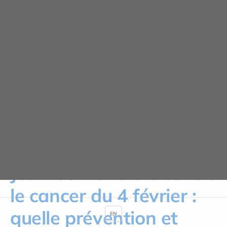
Panneau de gestion des cookies
Actualités
ACCUEIL
ACTUALITÉS
JOURNÉE MONDIALE CONTRE LE CANCER DU 4 FÉVRIER : QUELLE
PRÉVENTION ET QUELS DÉPISTAGES ?
Journée mondiale contre
le cancer du 4 février :
quelle prévention et
EN