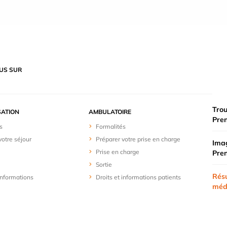
US SUR
Trou
SATION
AMBULATOIRE
Pre
s
Formalités
votre séjour
Préparer votre prise en charge
Imag
Prise en charge
Pre
Sortie
Résu
 informations
Droits et informations patients
méd