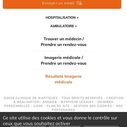
Envoyer un email
HOSPITALISATION
AMBULATOIRE
Trouver un médecin /
Prendre un rendez-vous
Imagerie médicale /
Prendre un rendez-vous
Résultats Imagerie
médicale
©2026 CLINIQUE DE MARTIGUES - TOUS DROITS RÉSERVÉS - CRÉATION
& RÉALISATION : ANSWEB -
MENTIONS LÉGALES
-
DONNÉES
PERSONNELLES
-
LIENS
-
PLAN DU SITE
-
GESTION DES COOKIES
-
NOS
PARTENAIRES
Ce site utilise des cookies et vous donne le contrôle sur
ceux que vous souhaitez activer