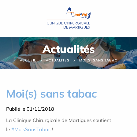
Panneau de gestion des cookies
Actualités
ACCUEIL
ACTUALITÉS
MOI(S) SANS TABAC
Moi(s) sans tabac
Publié le 01/11/2018
La Clinique Chirurgicale de Martigues soutient
le
#
MoisSansTabac
!