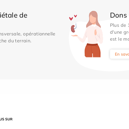
iétale de
Dons 
Plus de
d'une gr
sversale, opérationnelle
est le m
che du terrain.
En savo
US SUR