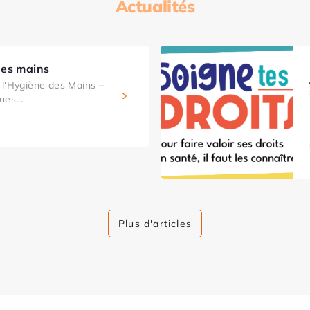
Actualités
des mains
l'Hygiène des Mains –
ues...
Plus d'articles