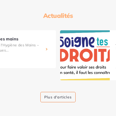
Actualités
des mains
l'Hygiène des Mains –
ues...
Plus d'articles