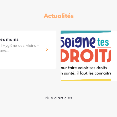
Actualités
des mains
l'Hygiène des Mains –
ues...
Plus d'articles