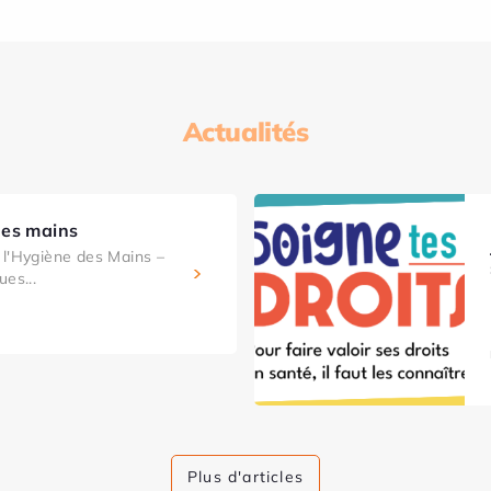
Actualités
des mains
l'Hygiène des Mains –
ues...
Plus d'articles