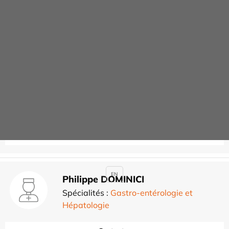
Gastro-entérologie et
Hépatologie
Abdelwahab ABDELHAMID
Spécialités :
Gastro-entérologie et
Hépatologie
Rendez-vous
EN
Philippe DOMINICI
Spécialités :
Gastro-entérologie et
Hépatologie